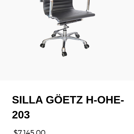
SILLA GÖETZ H-OHE-
203
$
7,145.00