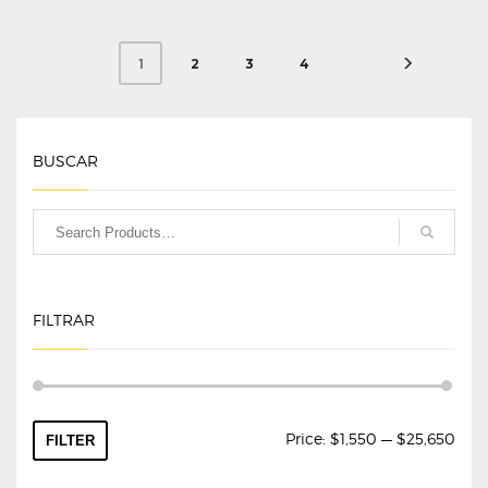
2
3
4
1
BUSCAR
FILTRAR
Min
Max
Price:
$1,550
—
$25,650
FILTER
pric
pric