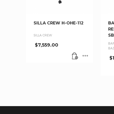
SILLA CREW H-OHE-112
BA
RE
SB
SILLA CREW
BA
$
7,559.00
BA
$