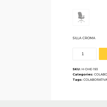
SILLA CROMA
SILLA
CROMA
H-
OHE-
SKU:
H-OHE-193
193
Categories:
COLABO
quantity
Tags:
COLABORATIV