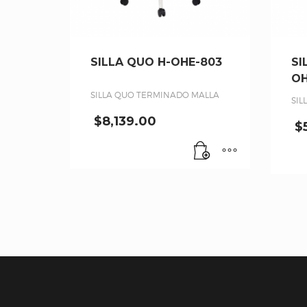
SILLA QUO H-OHE-803
SI
OH
SILLA QUO TERMINADO MALLA
SIL
$
8,139.00
$