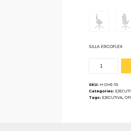
SILLA ERGOFLEX
SILLA
DILLON
H-
OHE-
SKU:
H-OHE-35
35
Categories:
EJECUTI
quantity
Tags:
EJECUTIVA
,
OF