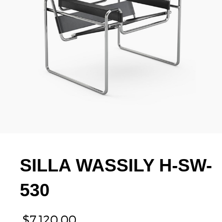
SILLA WASSILY H-SW-
530
$
7,120.00