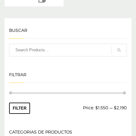
BUSCAR
FILTRAR
Min
Max
Price:
$1,550
—
$2,190
FILTER
pric
pric
CATEGORIAS DE PRODUCTOS