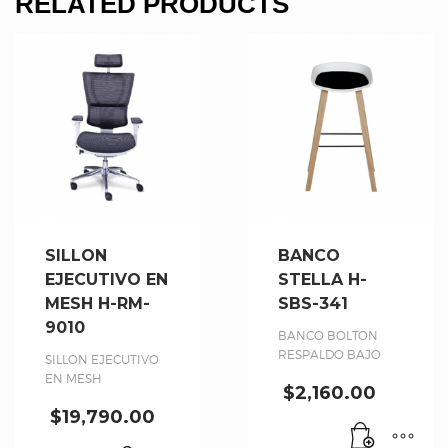
RELATED PRODUCTS
SILLON
BANCO
EJECUTIVO EN
STELLA H-
MESH H-RM-
SBS-341
9010
BANCO BOLTON
RESPALDO BAJO
SILLON EJECUTIVO
EN MESH
$
2,160.00
$
19,790.00