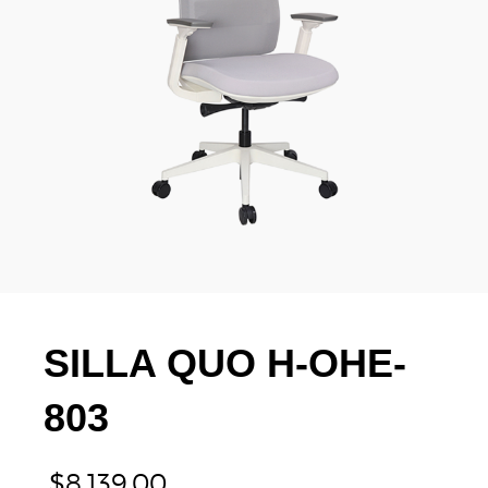
SILLA QUO H-OHE-
803
$
8,139.00